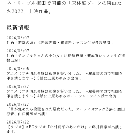
ネ・リーブル梅田で開催の「未体験ゾーンの映画た
ち2022」上映作品。
最新情報
2026/08/07
外画「若草の頃」に所属声優・養成所レッスン生が多数出演！
2026/08/07
外画「テンプルちゃんの小公女」に所属声優・養成所レッスン生が多
数出演！
2026/08/05
アニメ【ブチ切れ令嬢は報復を誓いました。 ～魔導書の力で祖国を
叩き潰します～】5話に上原あゆみが出演！
2026/07/27
アニメ【ブチ切れ令嬢は報復を誓いました。 ～魔導書の力で祖国を
叩き潰します～】4話に上原あゆみがミーシャ・テイル役で出演！
2026/07/27
「目が覚めたら投獄された悪女だった」オーディオブック2巻に 鹿田
涼音、山口勇気が出演！
2026/07/22
【ラジオ】ABCラジオ「北村真平のあいがけ」に藤井眞凛が出演し
ます。