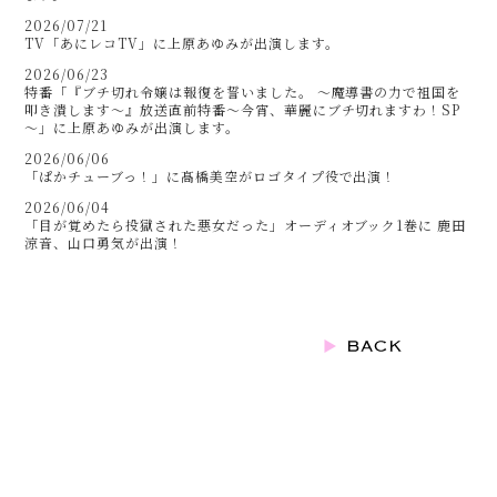
2026/07/21
TV「あにレコTV」に上原あゆみが出演します。
2026/06/23
特番「『ブチ切れ令嬢は報復を誓いました。 ～魔導書の力で祖国を
叩き潰します～』放送直前特番～今宵、華麗にブチ切れますわ！SP
～」に上原あゆみが出演します。
2026/06/06
「ぱかチューブっ！」に髙橋美空がロゴタイプ役で出演！
2026/06/04
「目が覚めたら投獄された悪女だった」オーディオブック1巻に 鹿田
涼音、山口勇気が出演！