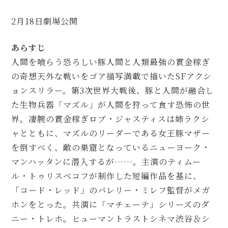
2月18日劇場公開
あらすじ
人間を喰らう恐ろしい豚人間と人類最強の賞金稼ぎ
の奇想天外な戦いをゴア描写満載で描いたSFアクシ
ョンスリラー。第3次世界大戦後、豚と人間が融合し
た生物兵器「マズル」が人間を狩って食す恐怖の世
界。凄腕の賞金稼ぎロブ・ジャスティスは姉ラクシ
ャとともに、マズルのリーダーである女王豚マザー
を倒すべく、敵の巣窟となっているニューヨーク・
マンハッタンに潜入するが……。主演のティムー
ル・トゥリスベコフが制作した短編作品を基に、
「コード・レッド」のバレリー・ミレフ監督がメガ
ホンをとった。共演に「マチェーテ」シリーズのダ
ニー・トレホ。ヒューマントラストシネマ渋谷＆シ