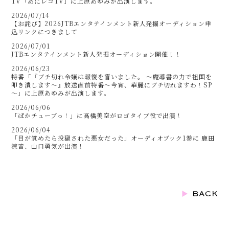
TV「あにレコTV」に上原あゆみが出演します。
2026/07/14
【お詫び】2026JTBエンタテインメント新人発掘オーディション申
込リンクにつきまして
2026/07/01
JTBエンタテインメント新人発掘オーディション開催！！
2026/06/23
特番「『ブチ切れ令嬢は報復を誓いました。 ～魔導書の力で祖国を
叩き潰します～』放送直前特番～今宵、華麗にブチ切れますわ！SP
～」に上原あゆみが出演します。
2026/06/06
「ぱかチューブっ！」に髙橋美空がロゴタイプ役で出演！
2026/06/04
「目が覚めたら投獄された悪女だった」オーディオブック1巻に 鹿田
涼音、山口勇気が出演！