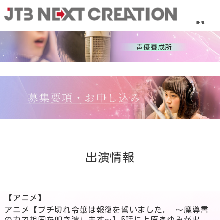
MENU
出演情報
【アニメ】
アニメ【ブチ切れ令嬢は報復を誓いました。 ～魔導書
の力で祖国を叩き潰します～】5話に上原あゆみが出