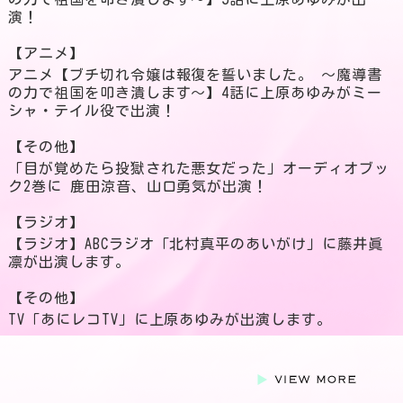
演！
【アニメ】
アニメ【ブチ切れ令嬢は報復を誓いました。 ～魔導書
の力で祖国を叩き潰します～】4話に上原あゆみがミー
シャ・テイル役で出演！
【その他】
「目が覚めたら投獄された悪女だった」オーディオブッ
ク2巻に 鹿田涼音、山口勇気が出演！
【ラジオ】
【ラジオ】ABCラジオ「北村真平のあいがけ」に藤井眞
凛が出演します。
【その他】
TV「あにレコTV」に上原あゆみが出演します。