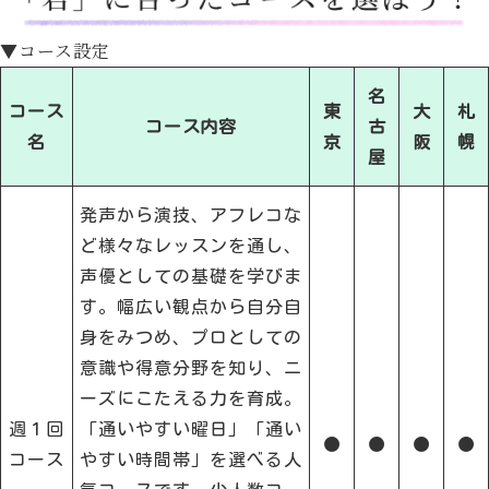
▼コース設定
名
コース
東
大
札
コース内容
古
名
京
阪
幌
屋
発声から演技、アフレコな
ど様々なレッスンを通し、
声優としての基礎を学びま
す。幅広い観点から自分自
身をみつめ、プロとしての
意識や得意分野を知り、ニ
ーズにこたえる力を育成。
週１回
「通いやすい曜日」「通い
●
●
●
●
コース
やすい時間帯」を選べる人