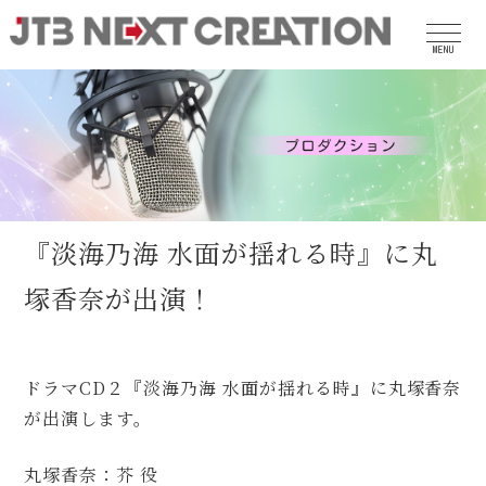
MENU
『淡海乃海 水面が揺れる時』に丸
塚香奈が出演！
ドラマCD２『淡海乃海 水面が揺れる時』に丸塚香奈
が出演します。
丸塚香奈：芥 役