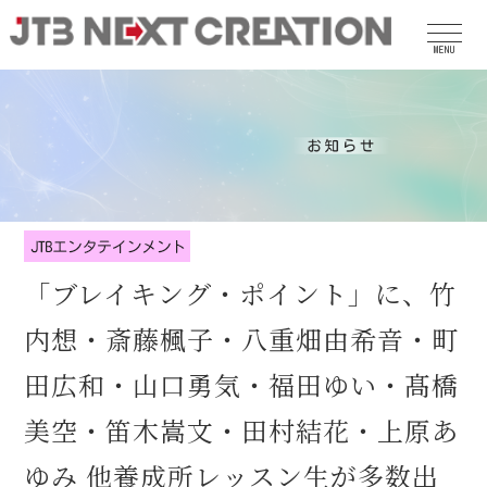
MENU
「ブレイキング・ポイント」に、竹
内想・斎藤楓子・八重畑由希音・町
田広和・山口勇気・福田ゆい・髙橋
美空・笛木嵩文・田村結花・上原あ
ゆみ 他養成所レッスン生が多数出