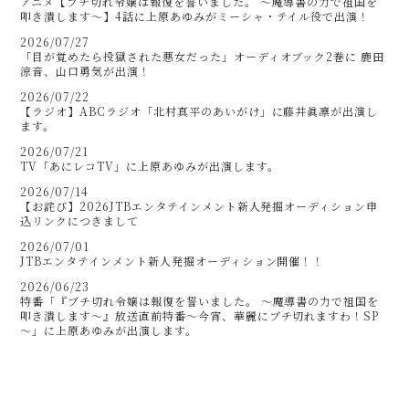
アニメ【ブチ切れ令嬢は報復を誓いました。 ～魔導書の力で祖国を
叩き潰します～】4話に上原あゆみがミーシャ・テイル役で出演！
2026/07/27
「目が覚めたら投獄された悪女だった」オーディオブック2巻に 鹿田
涼音、山口勇気が出演！
2026/07/22
【ラジオ】ABCラジオ「北村真平のあいがけ」に藤井眞凛が出演し
ます。
2026/07/21
TV「あにレコTV」に上原あゆみが出演します。
2026/07/14
【お詫び】2026JTBエンタテインメント新人発掘オーディション申
込リンクにつきまして
2026/07/01
JTBエンタテインメント新人発掘オーディション開催！！
2026/06/23
特番「『ブチ切れ令嬢は報復を誓いました。 ～魔導書の力で祖国を
叩き潰します～』放送直前特番～今宵、華麗にブチ切れますわ！SP
～」に上原あゆみが出演します。