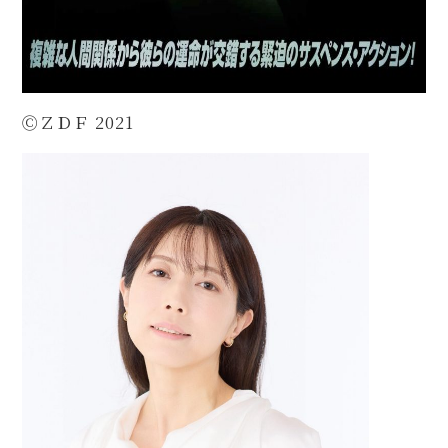
ⒸＺＤＦ 2021