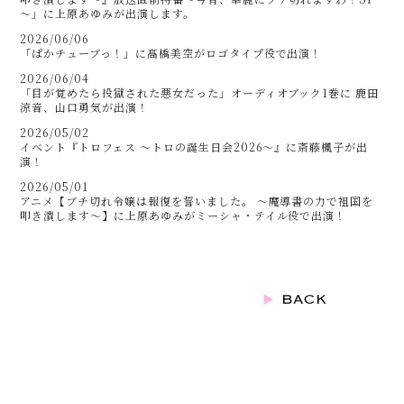
～」に上原あゆみが出演します。
2026/06/06
「ぱかチューブっ！」に髙橋美空がロゴタイプ役で出演！
2026/06/04
「目が覚めたら投獄された悪女だった」オーディオブック1巻に 鹿田
涼音、山口勇気が出演！
2026/05/02
イベント『トロフェス ～トロの誕生日会2026～』に斎藤楓子が出
演！
2026/05/01
アニメ【ブチ切れ令嬢は報復を誓いました。 ～魔導書の力で祖国を
叩き潰します～】に上原あゆみがミーシャ・テイル役で出演！