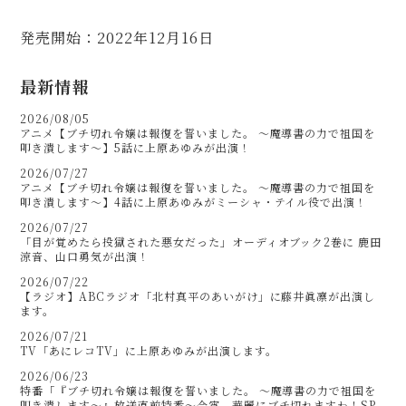
発売開始：2022年12月16日
最新情報
2026/08/05
アニメ【ブチ切れ令嬢は報復を誓いました。 ～魔導書の力で祖国を
叩き潰します～】5話に上原あゆみが出演！
2026/07/27
アニメ【ブチ切れ令嬢は報復を誓いました。 ～魔導書の力で祖国を
叩き潰します～】4話に上原あゆみがミーシャ・テイル役で出演！
2026/07/27
「目が覚めたら投獄された悪女だった」オーディオブック2巻に 鹿田
涼音、山口勇気が出演！
2026/07/22
【ラジオ】ABCラジオ「北村真平のあいがけ」に藤井眞凛が出演し
ます。
2026/07/21
TV「あにレコTV」に上原あゆみが出演します。
2026/06/23
特番「『ブチ切れ令嬢は報復を誓いました。 ～魔導書の力で祖国を
叩き潰します～』放送直前特番～今宵、華麗にブチ切れますわ！SP