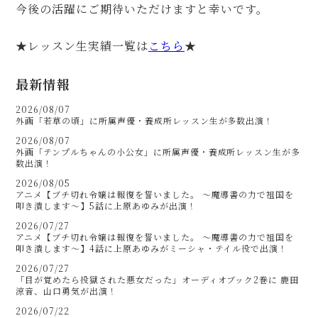
今後の活躍にご期待いただけますと幸いです。
★レッスン生実績一覧は
こちら
★
最新情報
2026/08/07
外画「若草の頃」に所属声優・養成所レッスン生が多数出演！
2026/08/07
外画「テンプルちゃんの小公女」に所属声優・養成所レッスン生が多
数出演！
2026/08/05
アニメ【ブチ切れ令嬢は報復を誓いました。 ～魔導書の力で祖国を
叩き潰します～】5話に上原あゆみが出演！
2026/07/27
アニメ【ブチ切れ令嬢は報復を誓いました。 ～魔導書の力で祖国を
叩き潰します～】4話に上原あゆみがミーシャ・テイル役で出演！
2026/07/27
「目が覚めたら投獄された悪女だった」オーディオブック2巻に 鹿田
涼音、山口勇気が出演！
2026/07/22