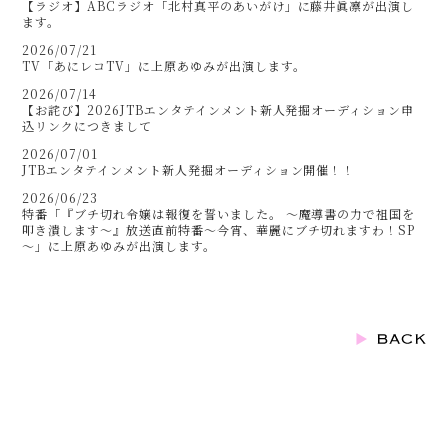
【ラジオ】ABCラジオ「北村真平のあいがけ」に藤井眞凛が出演し
ます。
2026/07/21
TV「あにレコTV」に上原あゆみが出演します。
2026/07/14
【お詫び】2026JTBエンタテインメント新人発掘オーディション申
込リンクにつきまして
2026/07/01
JTBエンタテインメント新人発掘オーディション開催！！
2026/06/23
特番「『ブチ切れ令嬢は報復を誓いました。 ～魔導書の力で祖国を
叩き潰します～』放送直前特番～今宵、華麗にブチ切れますわ！SP
～」に上原あゆみが出演します。