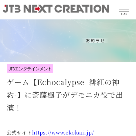
MENU
ゲーム【Echocalypse -緋紅の神
約-】に斎藤楓子がデモニカ役で出
演！
公式サイト
https://www.ekokari.jp/