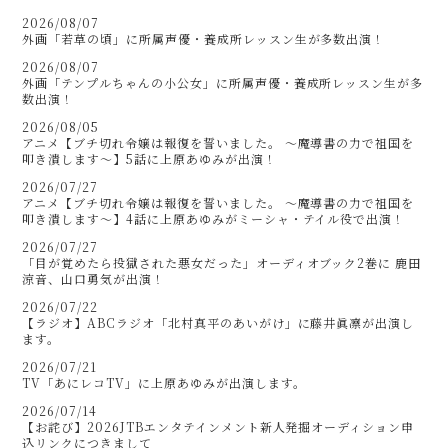
2026/08/07
外画「若草の頃」に所属声優・養成所レッスン生が多数出演！
2026/08/07
外画「テンプルちゃんの小公女」に所属声優・養成所レッスン生が多
数出演！
2026/08/05
アニメ【ブチ切れ令嬢は報復を誓いました。 ～魔導書の力で祖国を
叩き潰します～】5話に上原あゆみが出演！
2026/07/27
アニメ【ブチ切れ令嬢は報復を誓いました。 ～魔導書の力で祖国を
叩き潰します～】4話に上原あゆみがミーシャ・テイル役で出演！
2026/07/27
「目が覚めたら投獄された悪女だった」オーディオブック2巻に 鹿田
涼音、山口勇気が出演！
2026/07/22
【ラジオ】ABCラジオ「北村真平のあいがけ」に藤井眞凛が出演し
ます。
2026/07/21
TV「あにレコTV」に上原あゆみが出演します。
2026/07/14
【お詫び】2026JTBエンタテインメント新人発掘オーディション申
込リンクにつきまして