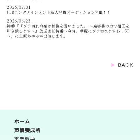
2026/07/01
JTBエンタテインメント新人発掘オーディション開催！！
2026/06/23
特番「『ブチ切れ令嬢は報復を誓いました。 ～魔導書の力で祖国を
叩き潰します～』放送直前特番～今宵、華麗にブチ切れますわ！SP
～」に上原あゆみが出演します。
ホーム
声優養成所
事業概要