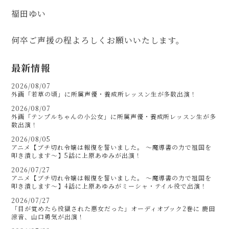
福田ゆい
何卒ご声援の程よろしくお願いいたします。
最新情報
2026/08/07
外画「若草の頃」に所属声優・養成所レッスン生が多数出演！
2026/08/07
外画「テンプルちゃんの小公女」に所属声優・養成所レッスン生が多
数出演！
2026/08/05
アニメ【ブチ切れ令嬢は報復を誓いました。 ～魔導書の力で祖国を
叩き潰します～】5話に上原あゆみが出演！
2026/07/27
アニメ【ブチ切れ令嬢は報復を誓いました。 ～魔導書の力で祖国を
叩き潰します～】4話に上原あゆみがミーシャ・テイル役で出演！
2026/07/27
「目が覚めたら投獄された悪女だった」オーディオブック2巻に 鹿田
涼音、山口勇気が出演！