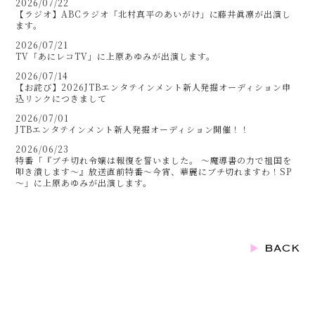
2026/07/22
【ラジオ】ABCラジオ「北村真平のあいがけ」に藤井眞凛が出演し
ます。
2026/07/21
TV「あにレコTV」に上原あゆみが出演します。
2026/07/14
【お詫び】2026JTBエンタテインメント新人発掘オーディション申
込リンクにつきまして
2026/07/01
JTBエンタテインメント新人発掘オーディション開催！！
2026/06/23
特番「『ブチ切れ令嬢は報復を誓いました。 ～魔導書の力で祖国を
叩き潰します～』放送直前特番～今宵、華麗にブチ切れますわ！SP
～」に上原あゆみが出演します。