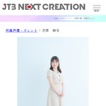
MENU
所属声優・タレント
> 芝原 麻友