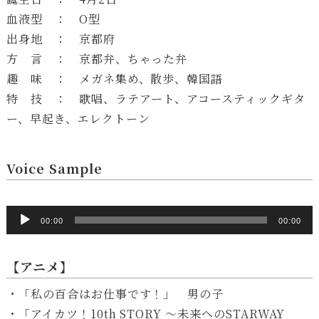
血液型 ： O型
出身地 ： 京都府
方 言 ： 京都弁、ちゃった弁
趣 味 ： メガネ集め、散歩、韓国語
特 技 ： 歌唱、ラテアート、アコースティックギタ
ー、早起き、エレクトーン
Voice Sample
音
声
00:00
00:00
プ
レ
【アニメ】
ー
・「私の百合はお仕事です！」 男の子
ヤ
・「アイカツ！10th STORY ～未来へのSTARWAY
ー