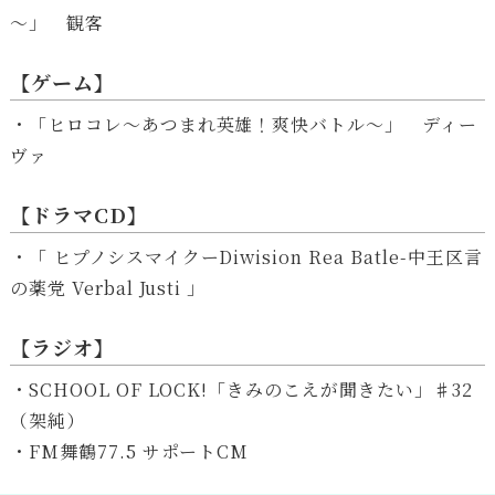
～」 観客
【ゲーム】
・「ヒロコレ～あつまれ英雄！爽快バトル～」 ディー
ヴァ
【ドラマCD】
・「 ヒプノシスマイクーDiwision Rea Batle-中王区言
の薬党 Verbal Justi 」
【ラジオ】
・SCHOOL OF LOCK!「きみのこえが聞きたい」♯32
（架純）
・FM舞鶴77.5 サポートCM