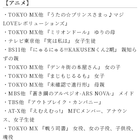
【アニメ】
ー
ヤ
・TOKYO MX他 『うたの☆プリンスさまっ♪マジ
ー
LOVEレボリューションズ』
・TOKYO MX他 『ミリオンドール』 ゆりの母
・テレビ東京他 『実は私は』 女子生徒
・BS11他 『にゅるにゅる!!KAKUSENくん2期』 親知ら
ずの親
・TOKYO MX他 『デンキ街の本屋さん』 女の子
・TOKYO MX他 『まじもじるるも』 女子
・TOKYO MX他 『未確認で進行形』 母親
・MBS他 『蒼き鋼のアルペジオ-ARS NOVA-』 メイド
・TBS他 『アウトブレイク・カンパニー』
・AT-X他 『えむえむっ!』 MFCメンバー、アナウン
ス、女子生徒
・TOKYO MX 『戦う司書』 女役、女の子役、子供役、
魂役