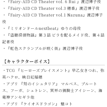
・『Fairy-AID CD Theater vol. 6 Rui 』渡辺博子役
・『Fairy-AID CD Theater vol.3 穂香』渡辺博子役
・『Fairy-AID CD Theater vol.1 Nazuna』渡辺博子
役
・『ミリオンドールnextbeat』ゆりの母役
・『盗聴探偵物語』第３話 ビラを配るメイド役、第４話
記者役
・『虹色スクランブルが咲く街』渡辺博子役
【キャラクターボイス】
・TCG 『ヒーローズプレイスメント』早乙女きつれ、弥
英ハクロ、映日紅稲穂
・アプリ 『刻のイシュタリア』 マルベス、プルート
ス、フーガ、シュトレン、冥界の猟騎士アイシーン、海
竜神アンセギラ他
・アプリ 『ケイオスドラゴン』 魅コト