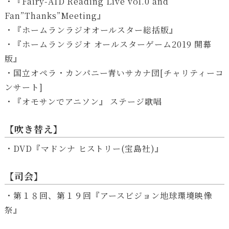
・『Fairy-AID Reading Live vol.0 and
Fan”Thanks”Meeting』
・『ホームランラジオオールスター総括版』
・『ホームランラジオ オールスターゲーム2019 開幕
版』
・国立オペラ・カンパニー青いサカナ団[チャリティーコ
ンサート]
・『オモサンでアニソン』 ステージ歌唱
【吹き替え】
・DVD『マドンナ ヒストリー(宝島社)』
【司会】
・第１８回、第１９回『アースビジョン地球環境映像
祭』