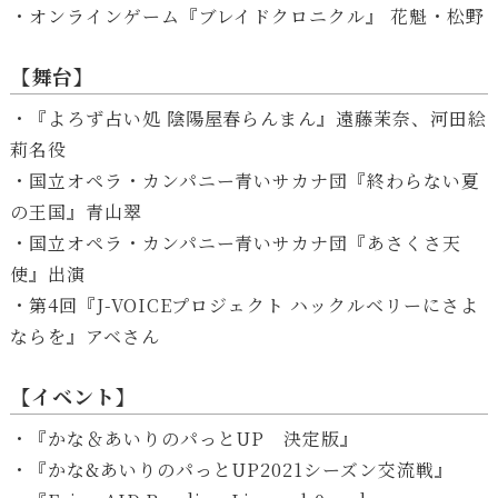
・オンラインゲーム『ブレイドクロニクル』 花魁・松野
【舞台】
・『よろず占い処 陰陽屋春らんまん』遠藤茉奈、河田絵
莉名役
・国立オペラ・カンパニー青いサカナ団『終わらない夏
の王国』青山翠
・国立オペラ・カンパニー青いサカナ団『あさくさ天
使』出演
・第4回『J-VOICEプロジェクト ハックルベリーにさよ
ならを』アベさん
【イベント】
・『かな＆あいりのパっとUP 決定版』
・『かな&あいりのパっとUP2021シーズン交流戦』