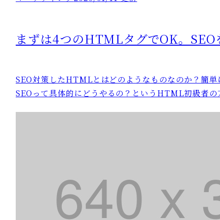
まずは4つのHTMLタグでOK。SE
SEO対策したHTMLとはどのようなものなのか？簡
SEOって具体的にどうやるの？というHTML初級者