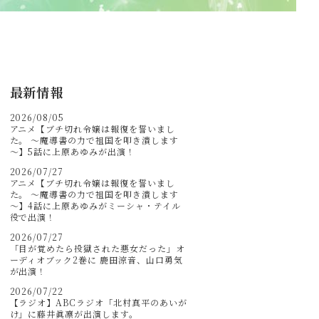
最新情報
2026/08/05
アニメ【ブチ切れ令嬢は報復を誓いまし
た。 ～魔導書の力で祖国を叩き潰します
～】5話に上原あゆみが出演！
2026/07/27
アニメ【ブチ切れ令嬢は報復を誓いまし
た。 ～魔導書の力で祖国を叩き潰します
～】4話に上原あゆみがミーシャ・テイル
役で出演！
2026/07/27
「目が覚めたら投獄された悪女だった」オ
ーディオブック2巻に 鹿田涼音、山口勇気
が出演！
2026/07/22
【ラジオ】ABCラジオ「北村真平のあいが
け」に藤井眞凛が出演します。