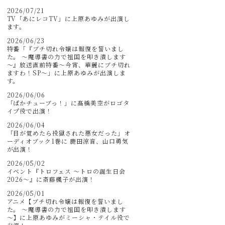
2026/07/21
TV「あにレコTV」に上原あゆみが出演し
ます。
2026/06/23
特番「『ブチ切れ令嬢は報復を誓いまし
た。 ～魔導書の力で祖国を叩き潰します
～』放送直前特番～今宵、華麗にブチ切れ
ますわ！SP～」に上原あゆみが出演しま
す。
2026/06/06
「ぱかチューブっ！」に髙橋美空がロゴタ
イプ役で出演！
2026/06/04
「目が覚めたら投獄された悪女だった」オ
ーディオブック1巻に 鹿田涼音、山口勇気
が出演！
2026/05/02
イベント『トロフェス ～トロの誕生日会
2026～』に斎藤楓子が出演！
2026/05/01
アニメ【ブチ切れ令嬢は報復を誓いまし
た。 ～魔導書の力で祖国を叩き潰します
～】に上原あゆみがミーシャ・テイル役で