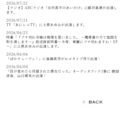
2026/07/22
【ラジオ】ABCラジオ「北村真平のあいがけ」に藤井眞凛が出演し
ます。
2026/07/21
TV「あにレコTV」に上原あゆみが出演します。
2026/06/23
特番「『ブチ切れ令嬢は報復を誓いました。 ～魔導書の力で祖国を
叩き潰します～』放送直前特番～今宵、華麗にブチ切れますわ！SP
～」に上原あゆみが出演します。
2026/06/06
「ぱかチューブっ！」に髙橋美空がロゴタイプ役で出演！
2026/06/04
「目が覚めたら投獄された悪女だった」オーディオブック1巻に 鹿田
涼音、山口勇気が出演！