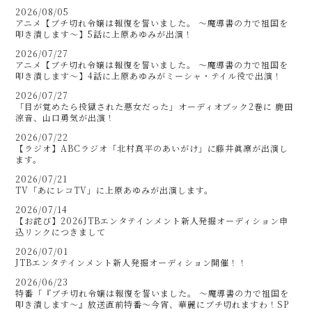
2026/08/05
アニメ【ブチ切れ令嬢は報復を誓いました。 ～魔導書の力で祖国を
叩き潰します～】5話に上原あゆみが出演！
2026/07/27
アニメ【ブチ切れ令嬢は報復を誓いました。 ～魔導書の力で祖国を
叩き潰します～】4話に上原あゆみがミーシャ・テイル役で出演！
2026/07/27
「目が覚めたら投獄された悪女だった」オーディオブック2巻に 鹿田
涼音、山口勇気が出演！
2026/07/22
【ラジオ】ABCラジオ「北村真平のあいがけ」に藤井眞凛が出演し
ます。
2026/07/21
TV「あにレコTV」に上原あゆみが出演します。
2026/07/14
【お詫び】2026JTBエンタテインメント新人発掘オーディション申
込リンクにつきまして
2026/07/01
JTBエンタテインメント新人発掘オーディション開催！！
2026/06/23
特番「『ブチ切れ令嬢は報復を誓いました。 ～魔導書の力で祖国を
叩き潰します～』放送直前特番～今宵、華麗にブチ切れますわ！SP