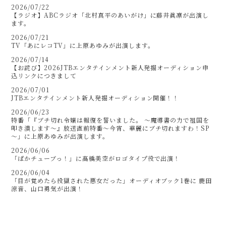
2026/07/22
【ラジオ】ABCラジオ「北村真平のあいがけ」に藤井眞凛が出演し
ます。
2026/07/21
TV「あにレコTV」に上原あゆみが出演します。
2026/07/14
【お詫び】2026JTBエンタテインメント新人発掘オーディション申
込リンクにつきまして
2026/07/01
JTBエンタテインメント新人発掘オーディション開催！！
2026/06/23
特番「『ブチ切れ令嬢は報復を誓いました。 ～魔導書の力で祖国を
叩き潰します～』放送直前特番～今宵、華麗にブチ切れますわ！SP
～」に上原あゆみが出演します。
2026/06/06
「ぱかチューブっ！」に髙橋美空がロゴタイプ役で出演！
2026/06/04
「目が覚めたら投獄された悪女だった」オーディオブック1巻に 鹿田
涼音、山口勇気が出演！