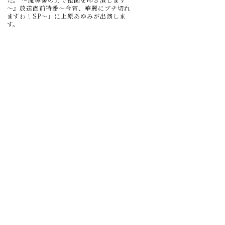
～』放送直前特番～今宵、華麗にブチ切れ
ますわ！SP～」に上原あゆみが出演しま
す。