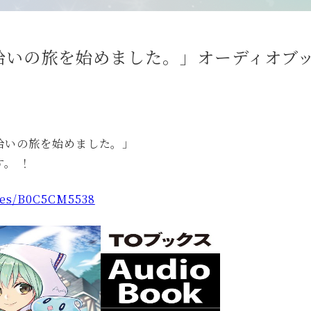
いの旅を始めました。」オーディオブック
拾いの旅を始めました。」
。 ！
ries/B0C5CM5538