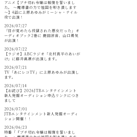
アニメ【ブチ切れ令嬢は報復を誓いまし
た。 ～魔導書の力で祖国を叩き潰します
～】4話に上原あゆみがミーシャ・テイル
役で出演！
2026/07/27
「目が覚めたら投獄された悪女だった」オ
ーディオブック2巻に 鹿田涼音、山口勇気
が出演！
2026/07/22
【ラジオ】ABCラジオ「北村真平のあいが
け」に藤井眞凛が出演します。
2026/07/21
TV「あにレコTV」に上原あゆみが出演し
ます。
2026/07/14
【お詫び】2026JTBエンタテインメント
新人発掘オーディション申込リンクにつき
まして
2026/07/01
JTBエンタテインメント新人発掘オーディ
ション開催！！
2026/06/23
特番「『ブチ切れ令嬢は報復を誓いまし
た。 ～魔導書の力で祖国を叩き潰します