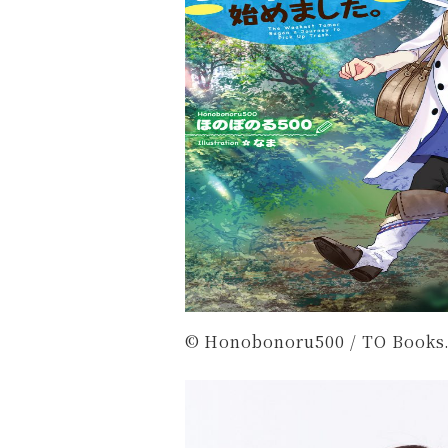
© Honobonoru500 / TO Books