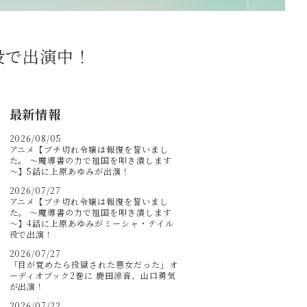
役で出演中！
最新情報
2026/08/05
アニメ【ブチ切れ令嬢は報復を誓いまし
た。 ～魔導書の力で祖国を叩き潰します
～】5話に上原あゆみが出演！
2026/07/27
アニメ【ブチ切れ令嬢は報復を誓いまし
た。 ～魔導書の力で祖国を叩き潰します
～】4話に上原あゆみがミーシャ・テイル
役で出演！
2026/07/27
「目が覚めたら投獄された悪女だった」オ
ーディオブック2巻に 鹿田涼音、山口勇気
が出演！
2026/07/22