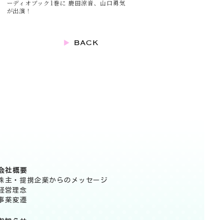
ーディオブック1巻に 鹿田涼音、山口勇気
が出演！
会社概要
株主・提携企業からのメッセージ
経営理念
事業変遷