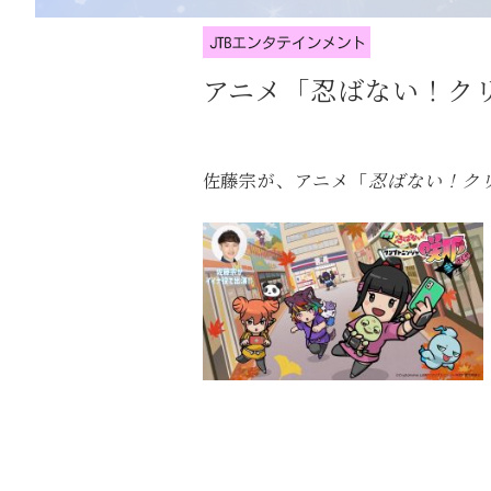
アニメ「忍ばない！ク
佐藤宗が、アニメ「
忍ばない！
ク