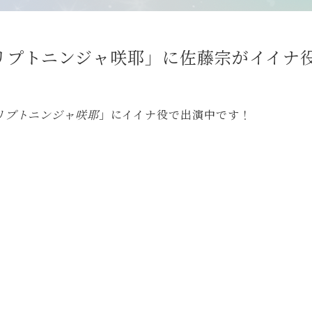
リプトニンジャ咲耶」に佐藤宗がイイナ
リプトニンジャ
咲耶
」にイイナ役で出演中です！