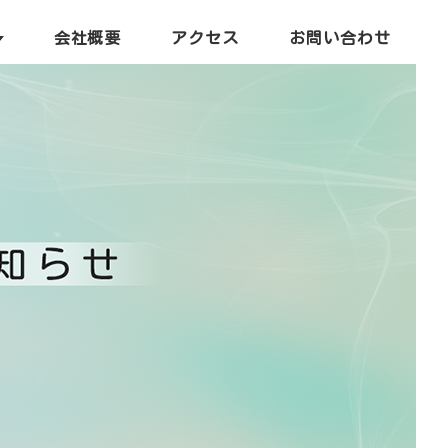
会社概要
アクセス
お問い合わせ