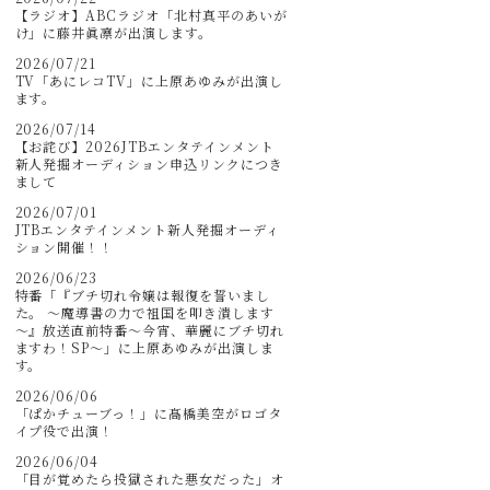
【ラジオ】ABCラジオ「北村真平のあいが
け」に藤井眞凛が出演します。
2026/07/21
TV「あにレコTV」に上原あゆみが出演し
ます。
2026/07/14
【お詫び】2026JTBエンタテインメント
新人発掘オーディション申込リンクにつき
まして
2026/07/01
JTBエンタテインメント新人発掘オーディ
ション開催！！
2026/06/23
特番「『ブチ切れ令嬢は報復を誓いまし
た。 ～魔導書の力で祖国を叩き潰します
～』放送直前特番～今宵、華麗にブチ切れ
ますわ！SP～」に上原あゆみが出演しま
す。
2026/06/06
「ぱかチューブっ！」に髙橋美空がロゴタ
イプ役で出演！
2026/06/04
「目が覚めたら投獄された悪女だった」オ