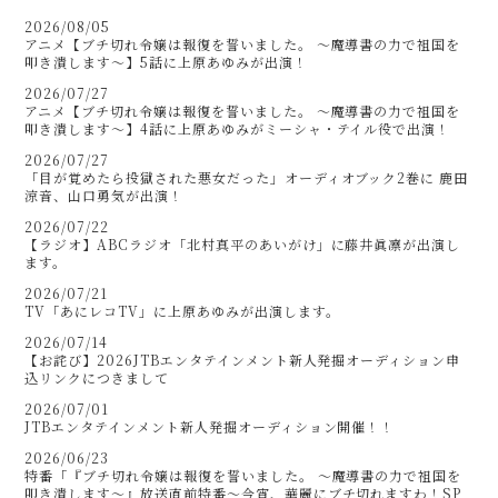
2026/08/05
アニメ【ブチ切れ令嬢は報復を誓いました。 ～魔導書の力で祖国を
叩き潰します～】5話に上原あゆみが出演！
2026/07/27
アニメ【ブチ切れ令嬢は報復を誓いました。 ～魔導書の力で祖国を
叩き潰します～】4話に上原あゆみがミーシャ・テイル役で出演！
2026/07/27
「目が覚めたら投獄された悪女だった」オーディオブック2巻に 鹿田
涼音、山口勇気が出演！
2026/07/22
【ラジオ】ABCラジオ「北村真平のあいがけ」に藤井眞凛が出演し
ます。
2026/07/21
TV「あにレコTV」に上原あゆみが出演します。
2026/07/14
【お詫び】2026JTBエンタテインメント新人発掘オーディション申
込リンクにつきまして
2026/07/01
JTBエンタテインメント新人発掘オーディション開催！！
2026/06/23
特番「『ブチ切れ令嬢は報復を誓いました。 ～魔導書の力で祖国を
叩き潰します～』放送直前特番～今宵、華麗にブチ切れますわ！SP