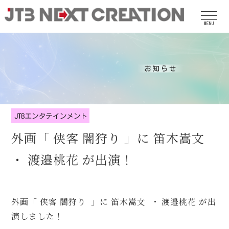
MENU
外画「 侠客 闇狩り 」に 笛木嵩文
・ 渡邉桃花 が出演！
外画「 侠客 闇狩り 」に 笛木嵩文 ・ 渡邉桃花 が出
演しました！