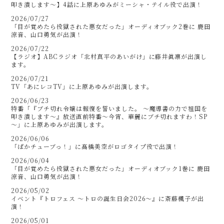
叩き潰します～】4話に上原あゆみがミーシャ・テイル役で出演！
2026/07/27
「目が覚めたら投獄された悪女だった」オーディオブック2巻に 鹿田
涼音、山口勇気が出演！
2026/07/22
【ラジオ】ABCラジオ「北村真平のあいがけ」に藤井眞凛が出演し
ます。
2026/07/21
TV「あにレコTV」に上原あゆみが出演します。
2026/06/23
特番「『ブチ切れ令嬢は報復を誓いました。 ～魔導書の力で祖国を
叩き潰します～』放送直前特番～今宵、華麗にブチ切れますわ！SP
～」に上原あゆみが出演します。
2026/06/06
「ぱかチューブっ！」に髙橋美空がロゴタイプ役で出演！
2026/06/04
「目が覚めたら投獄された悪女だった」オーディオブック1巻に 鹿田
涼音、山口勇気が出演！
2026/05/02
イベント『トロフェス ～トロの誕生日会2026～』に斎藤楓子が出
演！
2026/05/01