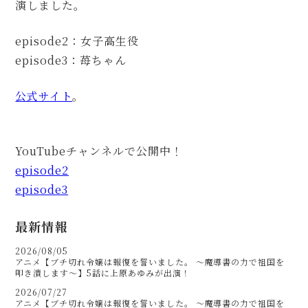
演しました。
episode2：女子高生役
episode3：苺ちゃん
公式サイト
。
YouTubeチャンネルで公開中！
episode2
episode3
最新情報
2026/08/05
アニメ【ブチ切れ令嬢は報復を誓いました。 ～魔導書の力で祖国を
叩き潰します～】5話に上原あゆみが出演！
2026/07/27
アニメ【ブチ切れ令嬢は報復を誓いました。 ～魔導書の力で祖国を