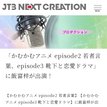
MENU
「かむかむアニメ episode2 若者言
葉、episode3 靴下と恋愛ドラマ」
に飯富梓が出演！
【かむかむアニメ episode2 若者言葉】【かむかむ
アニメ episode3 靴下と恋愛ドラマ】に飯富梓が出